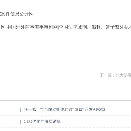
院案件信息公开网|
开网|中国涉外商事海事审判网|全国法院减刑、假释、暂予监外执
下一篇 : 北大法宝
张一鸣：字节跳动拒绝通过“蒸馏”开发AI模型
GEO优化的底层逻辑