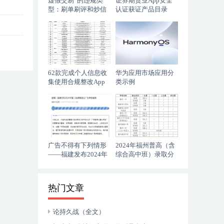
虚假交易”的违规类
证券期货业App安全
型：刷单刷评和炒信
认证获证产品目录
作弊
62款完成个人信息收
华为应用市场应用分
集使用合规整改App
类示例
清单
广告不得有下列情形
2024年福州普高（含
——福建发布2024年
综合高中班）录取分
第二批虚假违法广告
数线排名
典型案例
热门文章
论持久战（全文）