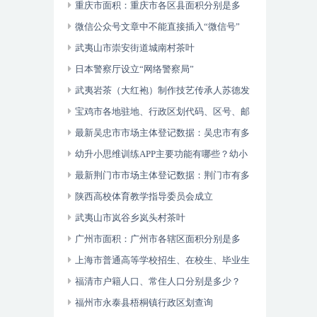
数字诊疗关键技术体系建立及其临床应用
重庆市面积：重庆市各区县面积分别是多
少？
微信公众号文章中不能直接插入“微信号”
武夷山市崇安街道城南村茶叶
日本警察厅设立“网络警察局”
武夷岩茶（大红袍）制作技艺传承人苏德发
宝鸡市各地驻地、行政区划代码、区号、邮
编、面积、人口
最新吴忠市市场主体登记数据：吴忠市有多
少市场主体？
幼升小思维训练APP主要功能有哪些？幼小
衔接数学逻辑思维游戏
最新荆门市市场主体登记数据：荆门市有多
少市场主体？
陕西高校体育教学指导委员会成立
武夷山市岚谷乡岚头村茶叶
广州市面积：广州市各辖区面积分别是多
少？
上海市普通高等学校招生、在校生、毕业生
人数？
福清市户籍人口、常住人口分别是多少？
福州市永泰县梧桐镇行政区划查询