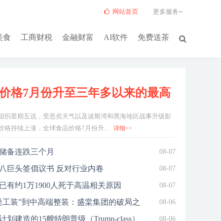
网站首页
更多服务
美食
工商财税
金融财富
AI软件
免费送茶
价格7月份升至三年多以来的最高
组织星期五说，受恶劣天气以及波斯湾和黑海地区战事升级影
水平
格持续上涨，全球食品价格7月份升...
详细>>
储备连跌三个月
08-07
八巨头签倡议书 反对行业内卷
08-07
已有约1万1900人死于高温相关原因
08-07
类工装”到中高端整装：盛棠集团的破局之
08-06
划建造的15艘特朗普级（Trump-class）
08-06