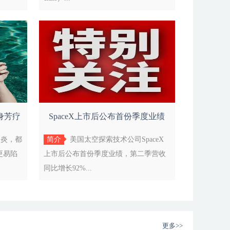
身芳疗
SpaceX上市后公布首份季度业绩
炎炎，都
简介
美国太空探索技术公司SpaceX
更易陷
上市后公布首份季度业绩，第二季营收
同比增长92%...
更多>>