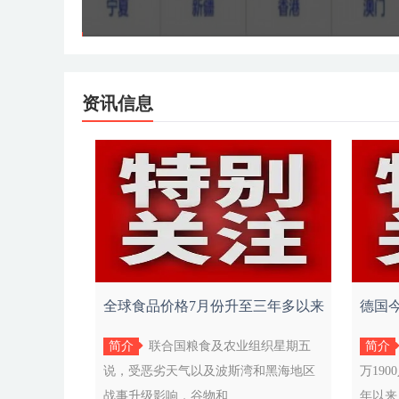
《地理标志产品质量要求 武夷岩茶》（GB/T
资讯信息
全球食品价格7月份升至三年多以来
德国今
的最高水
简介
联合国粮食及农业组织星期五
简介
说，受恶劣天气以及波斯湾和黑海地区
万19
战事升级影响，谷物和...
年以来.