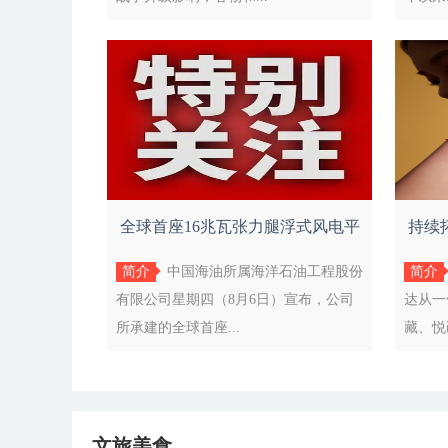
全球首座16兆瓦张力腿浮式风电平
持续
台“海油
简介
中国海油所属海洋石油工程股份
简介
有限公司星期四（8月6日）宣布，公司
达从一
所承建的全球首座...
藏、悦
文旅美食