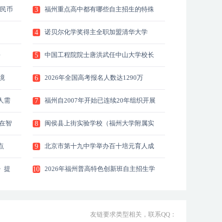
人民币
福州重点高中都有哪些自主招生的特殊
3
班级？
诺贝尔化学奖得主全职加盟清华大学
4
e
中国工程院院士唐洪武任中山大学校长
5
境
2026年全国高考报名人数达1290万
6
人需
福州自2007年开始已连续20年组织开展
7
高考直通车爱心送考行动
—在智
闽侯县上街实验学校（福州大学附属实
8
实价
验学校）
点
北京市第十九中学举办百十培元育人成
9
果暨办学实践研讨活动
》提
2026年福州普高特色创新班自主招生学
10
校有哪些？
友链要求类型相关，联系QQ：