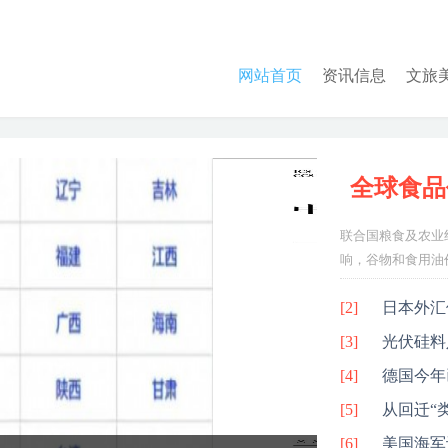
网站首页
资讯信息
文旅
全球食品
联合国粮食及农业
响，谷物和食用油价
[2]
日本外汇
[3]
光伏硅料
[4]
德国今年
[5]
从回迁“
[6]
路
美国海军计