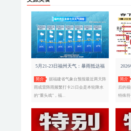
5月21-23日福州天气：暴雨抵达福
202
建！
简介
据福建省气象台预报最近两天阵
简介
雨或雷阵雨频繁打卡21日会是本轮降水
后的福
的“重头戏”，福...
特殊符