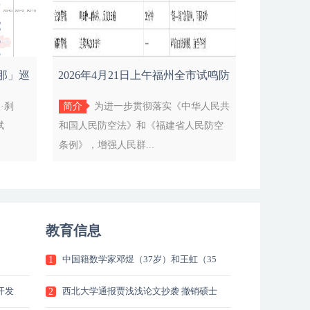
刹那」巡
2026年4月21日上午福州全市试鸣防
空
·刹
简介
为进一步贯彻落实《中华人民共
斌
和国人民防空法》和《福建省人民防空
条例》，增强人民群...
教育信息
中国籍数学家邓煜（37岁）和王虹（35
1
岁）首次获颁菲尔兹奖
开发
西北大学通报贾浅浅论文抄袭 撤销硕士
2
学位并解聘