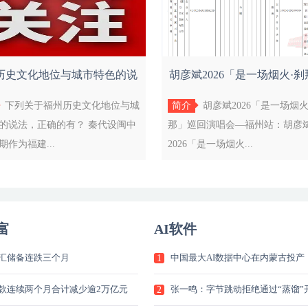
历史文化地位与城市特色的说
胡彦斌2026「是一场烟火·
法正确的有
回演
下列关于福州历史文化地位与城
简介
胡彦斌2026「是一场烟火
的说法，正确的有？ 秦代设闽中
那」巡回演唱会—福州站：胡彦
期作为福建...
2026「是一场烟火...
富
AI软件
汇储备连跌三个月
中国最大AI数据中心在内蒙古投产
1
款连续两个月合计减少逾2万亿元
张一鸣：字节跳动拒绝通过“蒸馏”
2
AI模型