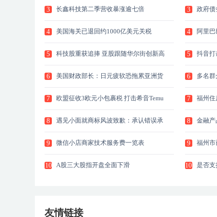
长鑫科技第二季营收暴涨逾七倍
政府债
3
3
美国海关已退回约1000亿美元关税
阿里巴
4
4
科技股重获追捧 亚股跟随华尔街创新高
抖音打
5
5
导办香
美国财政部长：日元疲软恐拖累亚洲货
多名群
6
6
币
诈骗
欧盟征收3欧元小包裹税 打击希音Temu
福州住
7
7
等电商平台
银行卡
遇见小面就商标风波致歉：承认错误承
金融产
8
8
担后果
微信小店商家技术服务费一览表
福州市
9
9
质仍在
组织字
A股三大股指开盘全面下滑
是否支
10
10
手段提
控能力
友情链接