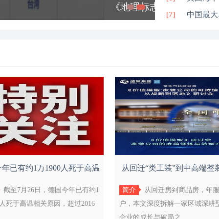
 18745-2026）
[7]
战舰
中国最大
[8]
张一鸣：
[9]
全球首座
[10]
号”正式
宇树科技
[11]
持续拓展
[12]
南澳农场
[13]
罗勒保湿
GEO优
[14]
Meta推
[15]
传SHEI
[16]
长鑫科技
年已有约1万1900人死于高温
从回迁“类工装”到中高端整
[17]
人工智能
相关
棠集团的
截至7月26日，德国今年已有约1
简介
从回迁房到商品房，年
[18]
Spac
00人死于高温相关原因，超过2016
户，本文深度拆解一家区域深耕
[19]
强厄尔尼
..
企业的成长与破局之...