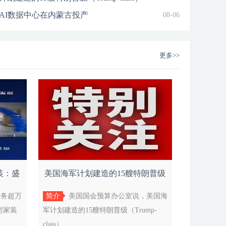
AI数据中心在内蒙古投产
08-06
字节跳动拒绝通过“蒸馏”开发AI模型
08-06
16兆瓦张力腿浮式风电平台“海油安澜
08-06
更多>>
投用
发行价确定为每股150.8人民币
08-06
好运表达，老庙蓄势下半年品牌新章
08-06
植萃力量，悦享随身芳疗仪式 茱莉蔻翠叶
08-06
花卉水全新上市
化的底层逻辑
08-06
出全新自动化编程应用Muse Code
08-06
N或周四启动香港IPO预路演
08-06
第二季营收暴涨逾七倍
08-06
装：盛
美国海军计划建造的15艘特朗普级
（AI）普及 “找工难”的困境
08-06
（Tru
服务超万
简介
美国国会预算办公室说，美国海
eX上市后公布首份季度业绩
08-06
型家装
军计划建造的15艘特朗普级（Trump-
诺恐令4900万人陷粮食危机
08-06
class）...