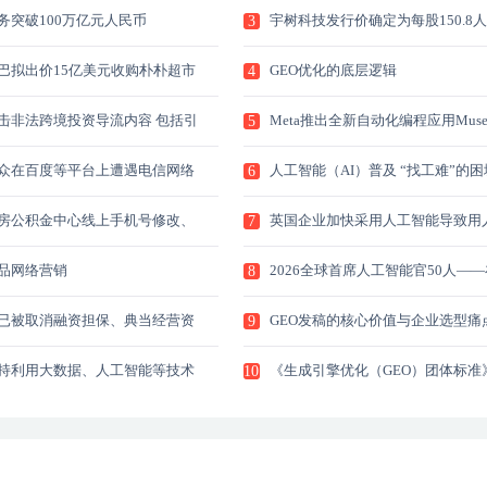
务突破100万亿元人民币
宇树科技发行价确定为每股150.8
3
巴拟出价15亿美元收购朴朴超市
GEO优化的底层逻辑
4
击非法跨境投资导流内容 包括引
Meta推出全新自动化编程应用Mus
5
港账户等
Code
众在百度等平台上遭遇电信网络
人工智能（AI）普及 “找工难”的困
6
房公积金中心线上手机号修改、
英国企业加快采用人工智能导致用
7
绑定功能升级
求持续减少
品网络营销
2026全球首席人工智能官50人—
8
能经济时代以项目为尺度量AI的真
值
已被取消融资担保、典当经营资
GEO发稿的核心价值与企业选型痛
9
名称和经营范围中使用地方金融
样的市场主体名单
持利用大数据、人工智能等技术
《生成引擎优化（GEO）团体标准
10
升私募基金领域非法金融活动防
前完成起草工作
？