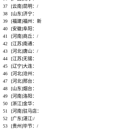
37
[云南]昆明：/
38
[山东]济宁：
https://www.bbthy.net/lawyer/12898.html
39
[福建]福州：新
40
[安徽]阜阳：
https://www.bbthy.net/lawyer/12897.html
41
[河南]商丘：/
42
[江苏]南通：
https://www.bbthy.net/lawyer/12327.html
43
[河北]唐山：/
44
[江苏]无锡：
https://www.bbthy.net/lawyer/12890.html
45
[辽宁]大连：
https://www.bbthy.net/lawyer/12889.html
46
[河北]沧州：
https://www.bbthy.net/lawyer/12873.html
47
[河北]邢台：
https://www.bbthy.net/lawyer/12872.html
48
[山东]烟台：
https://www.bbthy.net/lawyer/12871.html
49
[河南]洛阳：
https://www.bbthy.net/lawyer/12870.html
50
[浙江]金华：
https://www.bbthy.net/lawyer/12869.html
51
[河南]驻马店：
https://www.bbthy.net/lawyer/12868.html
52
[广东]湛江:/
53
[贵州]毕节：/