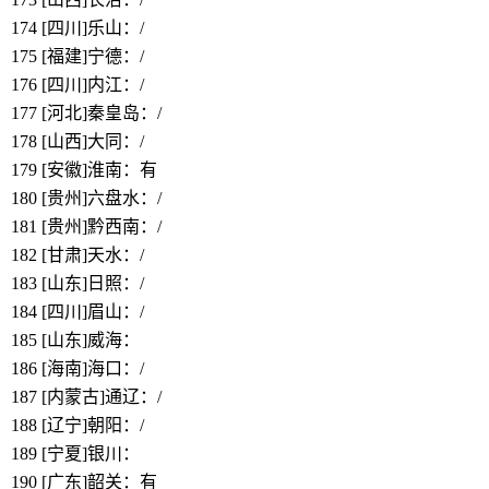
174
[四川]乐山：/
175
[福建]宁德：/
176
[四川]内江：/
177
[河北]秦皇岛：/
178
[山西]大同：/
179
[安徽]淮南：有
180
[贵州]六盘水：/
181
[贵州]黔西南：/
182
[甘肃]天水：/
183
[山东]日照：/
184
[四川]眉山：/
185
[山东]威海：
https://www.bbthy.net/lawyer/13071.html
186
[海南]海口：/
187
[内蒙古]通辽：/
188
[辽宁]朝阳：/
189
[宁夏]银川：
https://www.bbthy.net/lawyer/13072.html
190
[广东]韶关：有