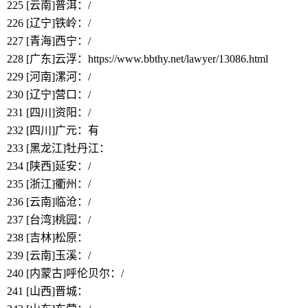
225
[云南]普洱：/
226
[辽宁]铁岭：/
227
[青海]西宁：/
228
[广东]云浮：https://www.bbthy.net/lawyer/13086.html
229
[河南]漯河：/
230
[辽宁]营口：/
231
[四川]资阳：/
232
[四川]广元：有
233
[黑龙江]牡丹江：
https://www.bbthy.net/lawyer/13087.html
234
[陕西]延安：/
235
[浙江]衢州：/
236
[云南]临沧：/
237
[台湾]桃园：/
238
[吉林]松原：
https://www.bbthy.net/lawyer/13088.html
239
[云南]玉溪：/
240
[内蒙古]呼伦贝尔：/
241
[山西]晋城：
https://www.bbthy.net/lawyer/13089.html