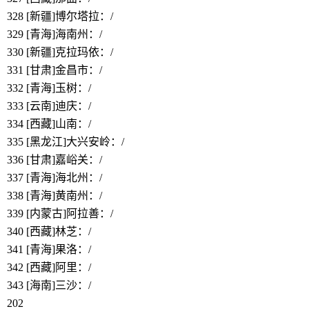
328
[新疆]博尔塔拉
：/
329
[青海]海南州
：/
330
[新疆]克拉玛依
：/
331
[甘肃]金昌市：/
332
[青海]玉树：/
333
[云南]迪庆：/
334
[西藏]山南
：/
335
[黑龙江]大兴安岭：/
336
[甘肃]嘉峪关：/
337
[青海]海北州：/
338
[青海]黄南州：/
339
[内蒙古]阿拉善：/
340
[西藏]林芝
：/
341
[青海]果洛：/
342
[西藏]阿里
：/
343
[海南]三沙
：/
202