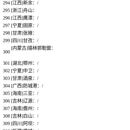
294
[江西]新余：/
295
[浙江]舟山：
https://www.bbthy.net/lawyer/13105.html
296
[江西]鹰潭：/
297
[宁夏]固原：/
298
[甘肃]张掖：
https://www.bbthy.net/lawyer/13106.html
299
[四川]甘孜：/
[内蒙古]锡林郭勒盟：
https://www.bbthy.net/lawyer/13108.ht
300
ml
301
[湖北]鄂州：/
302
[宁夏]中卫
：/
303
[甘肃]酒泉
：/
304
[广西]防城港
：/
305
[海南]三亚
：/
306
[吉林]辽源
：/
307
[海南]儋州
：/
308
[吉林]白山
：/
309
[四川]阿坝
：/