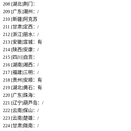
208
[湖北]荆门：
https://www.bbthy.net/lawyer/13084.html
209
[广东]潮州：/
210
[新疆]阿克苏
211
[甘肃]定西：/
212
[浙江]丽水：/
213
[安徽]宣城：有
214
[陕西]安康：/
215
[四川]自贡：
https://www.bbthy.net/lawyer/13102.html
216
[湖南]湘西：/
217
[福建]三明：/
218
[贵州]安顺：有
219
[湖北]黄石：有
220
[广东]珠海：
https://www.bbthy.net/lawyer/12261.html
221
[辽宁]葫芦岛：/
222
[云南]保山：/
223
[云南]楚雄：/
224
[甘肃]陇南：/