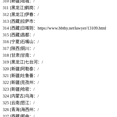
310
[新疆]塔城
：/
311
[黑龙江]鹤岗
：/
312
[黑龙江]伊春
：/
313
[西藏]拉萨市：
https://www.bbthy.net/lawyer/13107.html
314
[西藏]日喀则：https://www.bbthy.net/lawyer/13109.html
315
[西藏]昌都
：/
316
[宁夏]石嘴山
：/
317
[陕西]铜川
：/
318
[甘肃]甘南
：/
319
[黑龙江]七台河
：/
320
[新疆]阿勒泰
：/
321
[新疆]吐鲁番
：/
322
[新疆]克孜州
：/
323
[新疆]哈密
：/
324
[内蒙古]乌海：/
325
[云南]怒江：/
326
[青海]海西州：/
327
[西藏]那曲：/