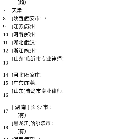
l
（超）
7
天津：
https://www.bbthy.net/lawyer/12623.html
8
[陕西]西安市：/
9
[江苏]苏州：
https://www.bbthy.net/lawyer/12625.html
10
[河南]郑州：
https://www.bbthy.net/lawyer/12626.html
11
[湖北]武汉：
https://www.bbthy.net/lawyer/12628.html
12
[浙江]杭州：
https://www.bbthy.net/lawyer/12630.html
[山东]临沂市专业律师：
https://www.bbthy.net/lawyer/1261
13
5.html
14
[河北]石家庄：
https://www.bbthy.net/lawyer/12631.html
15
[广东]东莞：
https://www.bbthy.net/lawyer/12632.html
[山东]青岛市专业律师：
https://www.bbthy.net/lawyer/1261
16
7.html
[湖南]长沙市：
https://www.bbthy.net/lawyer/12633.htm
17
l
（有）
[黑龙江]哈尔滨市：
https://www.bbthy.net/lawyer/12634.htm
18
l
（有）