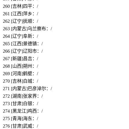
260
[吉林]四平
：/
261
[江西]萍乡
：/
262
[辽宁]抚顺
：/
263
[内蒙古]乌兰察布
：/
264
[辽宁]阜新：/
265
[江西]景德镇
：/
266
[辽宁]辽阳市
：/
267
[新疆]昌吉
：/
268
[山西]朔州
：/
269
[河南]鹤壁
：/
270
[吉林]白城
：/
271
[内蒙古]巴彦淖尔
：/
272
[湖南]张家界
：/
273
[甘肃]白银
：/
274
[黑龙江]鸡西
：/
275
[青海]海东
：/
276
[甘肃]武威
：/