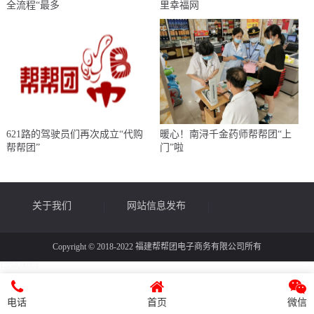
全流程“最多
里幸福网
621路的驾驶员们再次成立“代购
暖心！南浔千金药师帮帮团“上
帮帮团”
门”啦
关于我们
网站信息发布
Copyright © 2018-2022 福建帮帮团电子商务有限公司所有
17750209359
律师帮帮
媒体宣传
电话
首页
微信