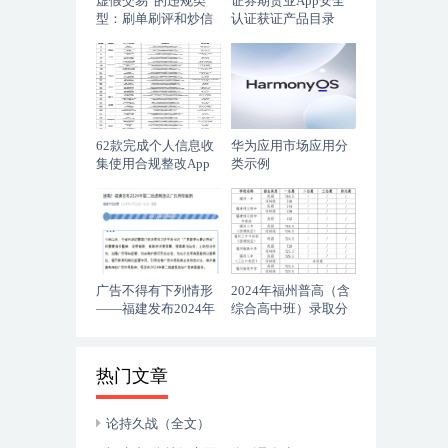
虚假交易”的违规类
证券期货业App安全
型：刷单刷评和炒信
认证获证产品目录
作弊
62款完成个人信息收
华为应用市场应用分
集使用合规整改App
类示例
清单
广告不得有下列情形
2024年福州普高（含
——福建发布2024年
综合高中班）录取分
第二批虚假违法广告
数线排名
典型案例
热门文章
论持久战（全文）