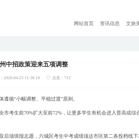
网站首页
资讯信息
文旅
年福州中招政策迎来五项调整
026-04-25 11:38:16
点击：
712
总体遵循“小幅调整、平稳过渡”原则。
市考生前70%扩大至前72%，让更多学生有机会进入普高或综
取后须填报志愿，六城区考生中考成绩须达市区第二条投档线下2