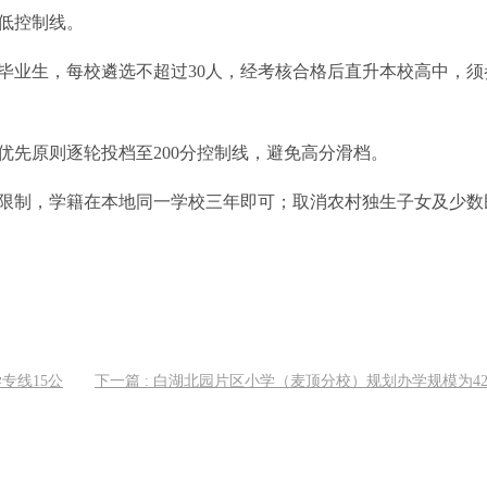
低控制线。
中毕业生，每校遴选不超过30人，经考核合格后直升本校高中，须
优先原则逐轮投档至200分控制线，避免高分滑档。
限制，学籍在本地同一学校三年即可；取消农村独生子女及少数
学专线15公
下一篇 : 白湖北园片区小学（麦顶分校）规划办学规模为4