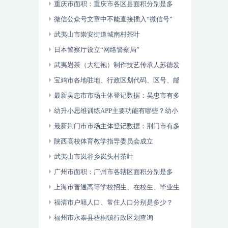
重庆市面积：重庆市各区县面积分别是多
少？
微信公众号文章中不能直接插入“微信号”
武夷山市崇安街道城南村茶叶
日本警察厅设立“网络警察局”
武夷岩茶（大红袍）制作技艺传承人苏德发
宝鸡市各地驻地、行政区划代码、区号、邮
编、面积、人口
最新吴忠市市场主体登记数据：吴忠市有多
少市场主体？
幼升小思维训练APP主要功能有哪些？幼小
衔接数学逻辑思维游戏
最新荆门市市场主体登记数据：荆门市有多
少市场主体？
陕西高校体育教学指导委员会成立
武夷山市岚谷乡岚头村茶叶
广州市面积：广州市各辖区面积分别是多
少？
上海市普通高等学校招生、在校生、毕业生
人数？
福清市户籍人口、常住人口分别是多少？
福州市永泰县梧桐镇行政区划查询